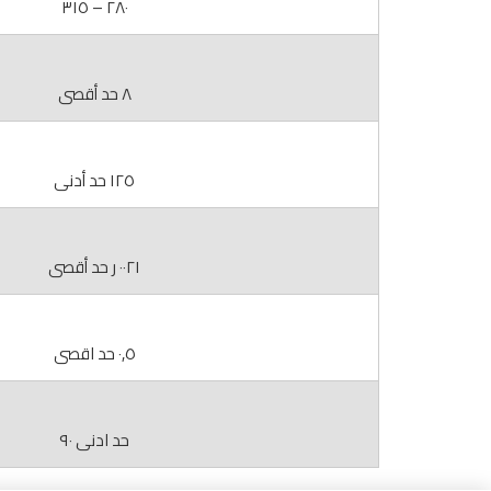
٢٨٠ – ٣١٥
٨ حد أقصى
١٢٥ حد أدنى
٠٠٢١ ر حد أقصى
٠,٥ حد اقصى
حد ادنى ٩٠