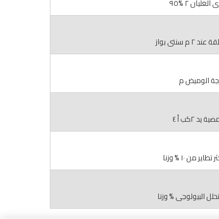
لغليان ٢ %٩٥
٢ م سنتى بواز
جة الوميض م
ة يد ٢كب أ ٤
طاير من ١٠ % وزنا
لتحلل البيولوجى % وزنا