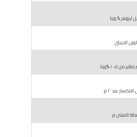
ل ايزومر % وزنا
لوزن الجزيئى
اير من ك ١٠ %وزنا
انكسار عند ٢٠ م
طة الانيلين م