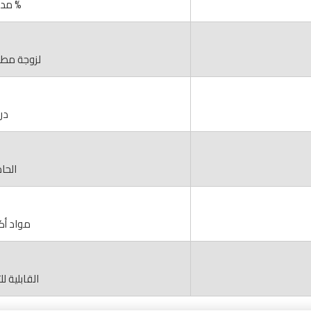
% مدى ا
لزوجة مطلقة عند 
در
الحامضي
مواد أكثر ت
القابلية ل