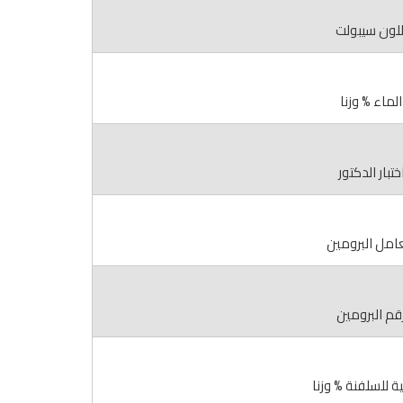
للون سيبولت
الماء % وزنا
ختبار الدكتور
مل البرومين
قم البرومين
ية للسلفنة % وزنا