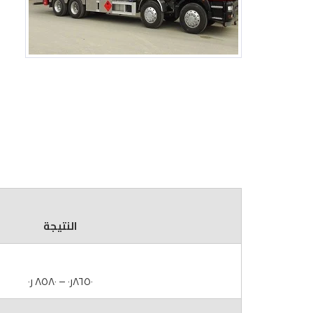
النتيجة
٨٦٥٠ر٠ – ٨٥٨٠ ر٠