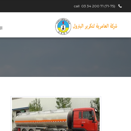
call
(71-75) 71 200 34 03
ال