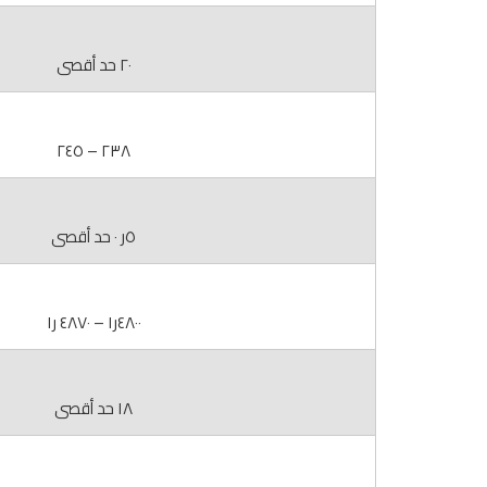
٢٠ حد أقصى
٢٣٨ – ٢٤٥
٥ر ٠ حد أقصى
٤٨٠٠ر١ – ٤٨٧٠ ر١
١٨ حد أقصى