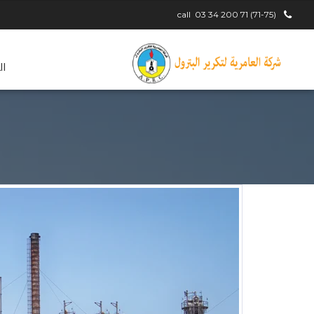
call
(71-75) 71 200 34 03
ال