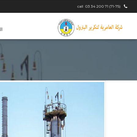
call
(71-75) 71 200 34 03
ال