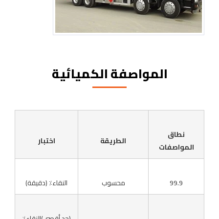
المواصفة الكميائية
نطاق
الطريقة
اختبار
المواصفات
99.9
محسوب
النقاء٪ (دقيقة)
(حد أقصى)النقاء٪