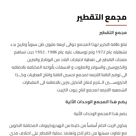
مجمع التقطير
مجمع التقطير
تبلغ طاقة التكرير لهذا المجمع حوالى اربعة مليون طن سنوياً وتاريخ بدء
تشغليله عام 1972 وتم توسعات عليه عام 1986 ، 1992 حيث تساهم
منتجات التقطير فى تغطية احتياجات البلاد من البوتاجاز والبنزين
والكيروسين والسولار والمازوت و الاسفلت بأنواعه المختلفه بالاضافه
الى توفير النافتا اللازمه لمجمع تحسين النافتا وانتاج العطريات وكــذا
الكيروســـين الــلازم لانتاج الالكيل بنزين بالاضافه الى المقطرات
الشمعيه اللازمه لمجمع انتاج زيوت التزييت
يضم هذا المجمع الوحدات الأتية
يضم هذا المجمع الوحدات الأتية
يتكون الزيت الخام أساساً من خليط من الهيدروكربونات المختلفة التكوين
مع تفاوت نسبتها من خام لآخر وتعتمد عملية التقطير على اختلاف مدى