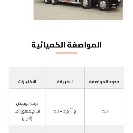
المواصفة الكميائية
حدود المواصفة
الطريقة
الاختبارات
درجة الوميض
195
ج أ أ م د – 93
(ب.م.مغلق) ف
(أدنى)