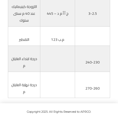
اللزوجة كينيماتيك
3-2.5
ج أ أ م د – 445
عند 40 م سنتى
ستوك
م.ب 123
التقطير
درجة ابتداء الغليان
240-230
م
درجة نهاية الغليان
270-260
م
.Copyright 2025. All Rights Reserved to APRCO