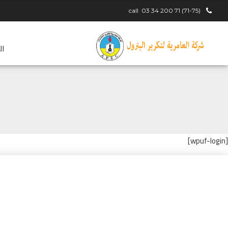
call
(71-75) 71 200 34 03
ال
[wpuf-login]